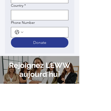
Country
*
Phone Number
Donate
Rejoignez LEWW
aujourd'hui