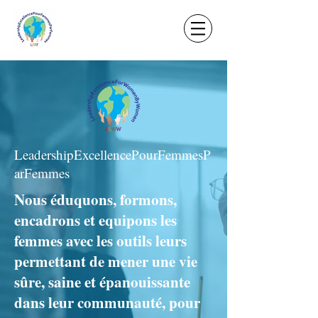
LeadershipExcellencePourFemmesP
arFemmes
Nous éduquons, formons,
encadrons et equipons les
femmes avec les outils leurs
permettant de mener une vie
sûre, saine et épanouissante
dans leur communauté, pour